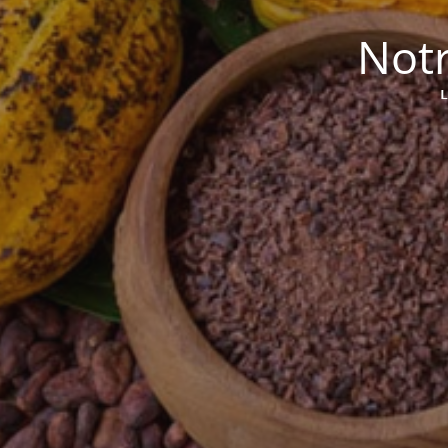
Notr
L