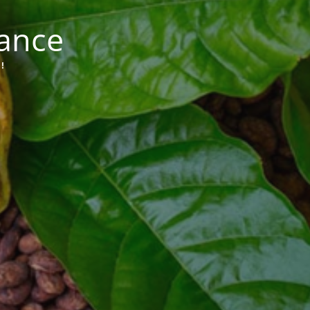
nance
!